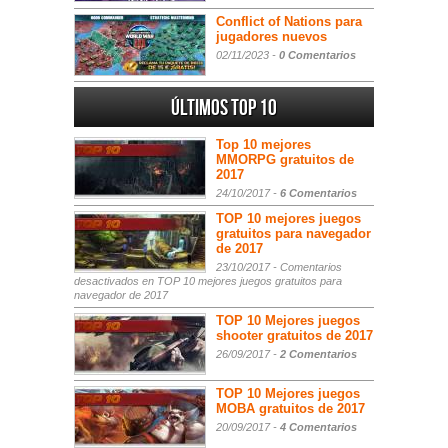
Conflict of Nations para
jugadores nuevos
02/11/2023 -
0 Comentarios
Últimos Top 10
Top 10 mejores
MMORPG gratuitos de
2017
24/10/2017 -
6 Comentarios
TOP 10 mejores juegos
gratuitos para navegador
de 2017
23/10/2017 -
Comentarios
desactivados
en TOP 10 mejores juegos gratuitos para
navegador de 2017
TOP 10 Mejores juegos
shooter gratuitos de 2017
26/09/2017 -
2 Comentarios
TOP 10 Mejores juegos
MOBA gratuitos de 2017
20/09/2017 -
4 Comentarios