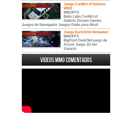
Juega Conflict of Nations
WW3
MMORTS
Bytro Labs Conflict of
Nations Dorado Games
Juegos de Navegador Juegos Gratis para Movil
Juega DarkOrbit Reloaded
MMOFPS
BigPoint DarkObit juego de
Accion Juego 3D del
Espacio
Videos MMO Comentados