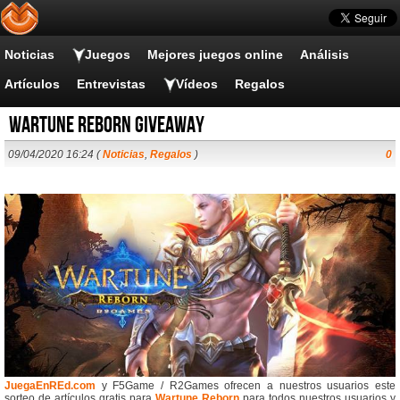
Noticias
Juegos
Mejores juegos online
Análisis
Artículos
Entrevistas
Vídeos
Regalos
Wartune Reborn Giveaway
09/04/2020 16:24 (
Noticias
,
Regalos
)
0
JuegaEnREd.com
y F5Game / R2Games ofrecen a nuestros usuarios este
sorteo de artículos gratis para
Wartune Reborn
para todos nuestros usuarios y