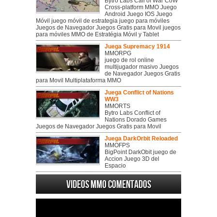
Bytro Labs Call of War CoW
Cross-platform MMO Juego
Android Juego IOS Juego
Móvil juego móvil de estrategia juego para móviles
Juegos de Navegador Juegos Gratis para Movil juegos
para móviles MMO de Estratégia Móvil y Tablet
Juega Supremacy 1914
MMORPG
juego de rol online
multijugador masivo Juegos
de Navegador Juegos Gratis
para Movil Multiplataforma MMO
Juega Conflict of Nations
WW3
MMORTS
Bytro Labs Conflict of
Nations Dorado Games
Juegos de Navegador Juegos Gratis para Movil
Juega DarkOrbit Reloaded
MMOFPS
BigPoint DarkObit juego de
Accion Juego 3D del
Espacio
Videos MMO Comentados