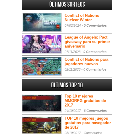
Últimos sorteos
Conflict of Nations
Nuclear Winter
07/02/2024 -
0 Comentarios
League of Angels: Pact
giveaway para su primer
aniversario
27/11/2023 -
0 Comentarios
Conflict of Nations para
jugadores nuevos
02/11/2023 -
0 Comentarios
Últimos Top 10
Top 10 mejores
MMORPG gratuitos de
2017
24/10/2017 -
6 Comentarios
TOP 10 mejores juegos
gratuitos para navegador
de 2017
23/10/2017 -
Comentarios