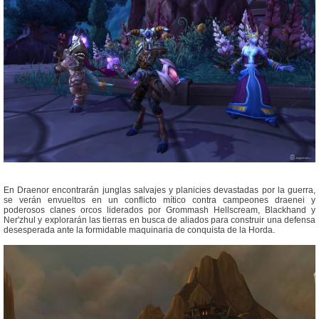
En Draenor encontrarán junglas salvajes y planicies devastadas por la guerra,
se verán envueltos en un conflicto mítico contra campeones draenei y
poderosos clanes orcos liderados por Grommash Hellscream, Blackhand y
Ner'zhul y explorarán las tierras en busca de aliados para construir una defensa
desesperada ante la formidable maquinaria de conquista de la Horda.