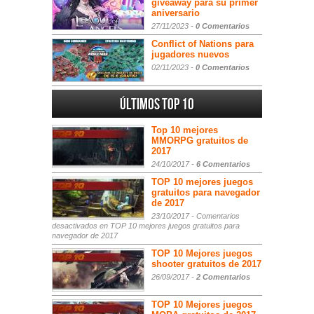
giveaway para su primer
aniversario
27/11/2023 -
0 Comentarios
Conflict of Nations para
jugadores nuevos
02/11/2023 -
0 Comentarios
Últimos Top 10
Top 10 mejores
MMORPG gratuitos de
2017
24/10/2017 -
6 Comentarios
TOP 10 mejores juegos
gratuitos para navegador
de 2017
23/10/2017 -
Comentarios
desactivados
en TOP 10 mejores juegos gratuitos para
navegador de 2017
TOP 10 Mejores juegos
shooter gratuitos de 2017
26/09/2017 -
2 Comentarios
TOP 10 Mejores juegos