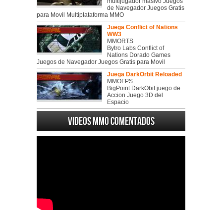
multijugador masivo Juegos
de Navegador Juegos Gratis
para Movil Multiplataforma MMO
Juega Conflict of Nations
WW3
MMORTS
Bytro Labs Conflict of
Nations Dorado Games
Juegos de Navegador Juegos Gratis para Movil
Juega DarkOrbit Reloaded
MMOFPS
BigPoint DarkObit juego de
Accion Juego 3D del
Espacio
Videos MMO Comentados