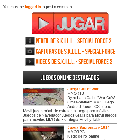
You must be
logged in
to post a comment.
Perfil de S.K.I.L.L. - Special Force 2
Capturas de S.K.I.L.L. - Special Force
2
Videos de S.K.I.L.L. - Special Force 2
Juegos online destacados
Juega Call of War
MMORTS
Bytro Labs Call of War CoW
Cross-platform MMO Juego
Android Juego IOS Juego
Móvil juego móvil de estrategia juego para móviles
Juegos de Navegador Juegos Gratis para Movil juegos
para móviles MMO de Estratégia Móvil y Tablet
Juega Supremacy 1914
MMORPG
juego de rol online