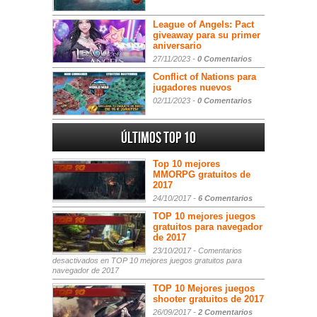
League of Angels: Pact
giveaway para su primer
aniversario
27/11/2023 -
0 Comentarios
Conflict of Nations para
jugadores nuevos
02/11/2023 -
0 Comentarios
Últimos Top 10
Top 10 mejores
MMORPG gratuitos de
2017
24/10/2017 -
6 Comentarios
TOP 10 mejores juegos
gratuitos para navegador
de 2017
23/10/2017 -
Comentarios
desactivados
en TOP 10 mejores juegos gratuitos para
navegador de 2017
TOP 10 Mejores juegos
shooter gratuitos de 2017
26/09/2017 -
2 Comentarios