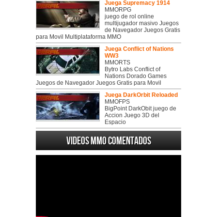
Juega Supremacy 1914
MMORPG
juego de rol online
multijugador masivo Juegos
de Navegador Juegos Gratis
para Movil Multiplataforma MMO
Juega Conflict of Nations
WW3
MMORTS
Bytro Labs Conflict of
Nations Dorado Games
Juegos de Navegador Juegos Gratis para Movil
Juega DarkOrbit Reloaded
MMOFPS
BigPoint DarkObit juego de
Accion Juego 3D del
Espacio
Videos MMO Comentados