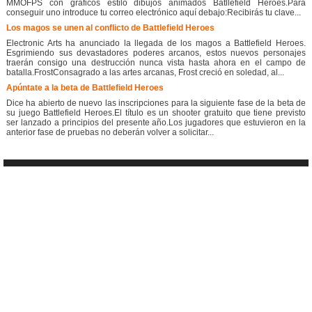
MMOFPS con gráficos estilo dibujos animados Batllefield Heroes.Para
conseguir uno introduce tu correo electrónico aquí debajo:Recibirás tu clave...
Los magos se unen al conflicto de Battlefield Heroes
Electronic Arts ha anunciado la llegada de los magos a Battlefield Heroes.
Esgrimiendo sus devastadores poderes arcanos, estos nuevos personajes
traerán consigo una destrucción nunca vista hasta ahora en el campo de
batalla.FrostConsagrado a las artes arcanas, Frost creció en soledad, al...
Apúntate a la beta de Battlefield Heroes
Dice ha abierto de nuevo las inscripciones para la siguiente fase de la beta de
su juego Battlefield Heroes.El título es un shooter gratuito que tiene previsto
ser lanzado a principios del presente año.Los jugadores que estuvieron en la
anterior fase de pruebas no deberán volver a solicitar...