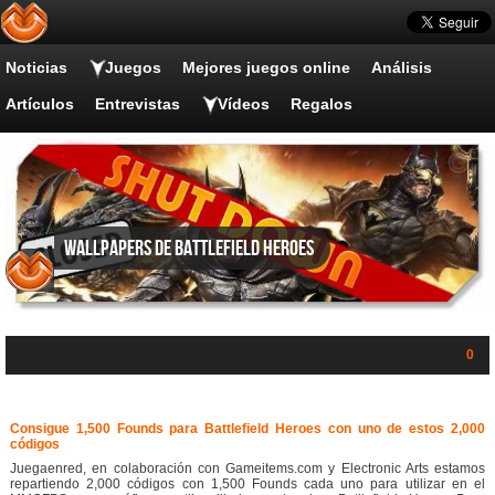
Noticias
Juegos
Mejores juegos online
Análisis
Artículos
Entrevistas
Vídeos
Regalos
Wallpapers de Battlefield Heroes
0
Consigue 1,500 Founds para Battlefield Heroes con uno de estos 2,000
códigos
Juegaenred, en colaboración con Gameitems.com y Electronic Arts estamos
repartiendo 2,000 códigos con 1,500 Founds cada uno para utilizar en el