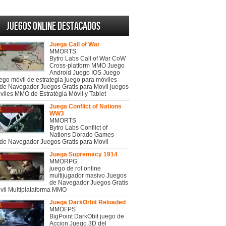
Juegos online destacados
Juega Call of War
MMORTS
Bytro Labs Call of War CoW
Cross-platform MMO Juego
Android Juego IOS Juego
uego móvil de estrategia juego para móviles
de Navegador Juegos Gratis para Movil juegos
viles MMO de Estratégia Móvil y Tablet
Juega Conflict of Nations
WW3
MMORTS
Bytro Labs Conflict of
Nations Dorado Games
de Navegador Juegos Gratis para Movil
Juega Supremacy 1914
MMORPG
juego de rol online
multijugador masivo Juegos
de Navegador Juegos Gratis
vil Multiplataforma MMO
Juega DarkOrbit Reloaded
MMOFPS
BigPoint DarkObit juego de
Accion Juego 3D del