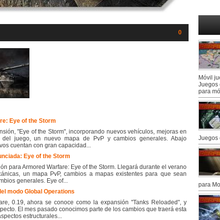
0
Móvil j
Juegos 
para mó
e: Eye of the Storm
ión, "Eye of the Storm", incorporando nuevos vehículos, mejoras en
Juegos 
 del juego, un nuevo mapa de PvP y cambios generales. Abajo
uevos cuentan con gran capacidad...
nciada: Eye of the Storm
n para Armored Warfare: Eye of the Storm. Llegará durante el verano
cánicas, un mapa PvP, cambios a mapas existentes para que sean
bios generales. Eye of...
para Mo
el modo Global Operations
re, 0.19, ahora se conoce como la expansión "Tanks Reloaded", y
pecto. El mes pasado conocimos parte de los cambios que traerá esta
pectos estructurales...