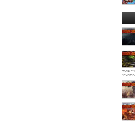
desactiv
navegad