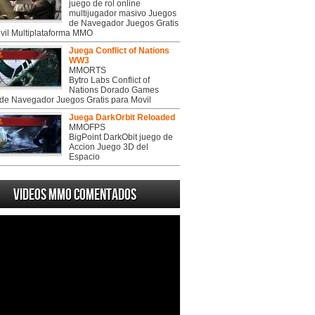
juego de rol online
multijugador masivo Juegos
de Navegador Juegos Gratis
vil Multiplataforma MMO
Juega Conflict of Nations
WW3
MMORTS
Bytro Labs Conflict of
Nations Dorado Games
de Navegador Juegos Gratis para Movil
Juega DarkOrbit Reloaded
MMOFPS
BigPoint DarkObit juego de
Accion Juego 3D del
Espacio
Videos MMO Comentados