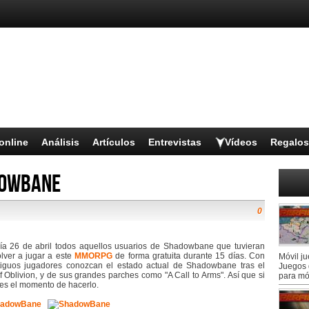
online
Análisis
Artículos
Entrevistas
Vídeos
Regalos
dowbane
0
ía 26 de abril todos aquellos usuarios de Shadowbane que tuvieran
lver a jugar a este
MMORPG
de forma gratuita durante 15 días. Con
Móvil j
iguos jugadores conozcan el estado actual de Shadowbane tras el
Juegos 
 Oblivion, y de sus grandes parches como "A Call to Arms". Así que si
para mó
es el momento de hacerlo.