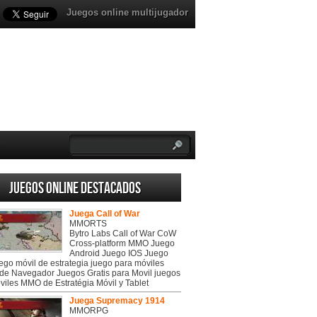
Juegos online multijugador
Juegos online destacados
Juega Call of War
MMORTS
Bytro Labs Call of War CoW
Cross-platform MMO Juego
Android Juego IOS Juego
uego móvil de estrategia juego para móviles
de Navegador Juegos Gratis para Movil juegos
viles MMO de Estratégia Móvil y Tablet
Juega Supremacy 1914
MMORPG