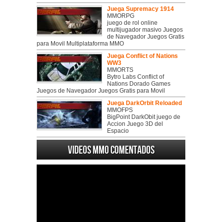
Juega Supremacy 1914
MMORPG
juego de rol online
multijugador masivo Juegos
de Navegador Juegos Gratis
para Movil Multiplataforma MMO
Juega Conflict of Nations
WW3
MMORTS
Bytro Labs Conflict of
Nations Dorado Games
Juegos de Navegador Juegos Gratis para Movil
Juega DarkOrbit Reloaded
MMOFPS
BigPoint DarkObit juego de
Accion Juego 3D del
Espacio
Videos MMO Comentados