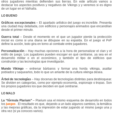
otros jugadores mientras defienden sus tierras. En este artículo vamos a
destacar los aspectos positivos y negativos de Vikings y y veremos si es digno
de un lugar en el Valhalla.
LO BUENO
Gráficos excepcionales
– El apartado artístico del juego es increíble. Presenta
una ciudad muy detallada, con edificios y personajes animados que encandilan
desde el primer minuto.
Guerra total
– Desde el momento en el que un jugador pierde la protección
inicial es como si una diana se dibujase en su espalda. En el juego el PvP
define la acción, todo gira en torno al combate entre jugadores.
Personalización
– Hay muchas opciones a la hora de personalizar el clan y el
estilo de juego. Los jugadores pueden escoger en qué centrarse, ya sea en el
desarrollo militar o en el económico, y también el tipo de edificios que
construirán y las tecnologías que investigarán.
Mundo Vikingo
– entrenar bárbaros y formar una horda vikinga, asaltar
poblados y saquearlos, todo lo que un amante de la cultura vikinga desea.
Árbol de tecnologías
– Hay docenas de tecnologías distintas para desbloquear.
Se dividen en categorías, como por ejemplo economía, espionaje o tropas. Son
los propios jugadores los que deciden en qué centrarse.
LO MALO
La “fórmula Plarium”
– Plarium usa el mismo esquema de desarrollo en todos
los
juegos
. El resultado es que, dejando a un lado algunos cambios, la temática
y las mejoras gráficas, da la impresión de estar jugando al mismo juego una y
otra vez (si ya conoces varios).