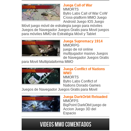
Juega Call of War
MMORTS
Bytro Labs Call of War CoW
Cross-platform MMO Juego
Android Juego IOS Juego
Móvil juego móvil de estrategia juego para móviles
Juegos de Navegador Juegos Gratis para Movil juegos
para móviles MMO de Estratégia Móvil y Tablet
Juega Supremacy 1914
MMORPG
juego de rol online
multijugador masivo Juegos
de Navegador Juegos Gratis
para Movil Multiplataforma MMO
Juega Conflict of Nations
WW3
MMORTS
Bytro Labs Conflict of
Nations Dorado Games
Juegos de Navegador Juegos Gratis para Movil
Juega DarkOrbit Reloaded
MMOFPS
BigPoint DarkObit juego de
Accion Juego 3D del
Espacio
Videos MMO Comentados