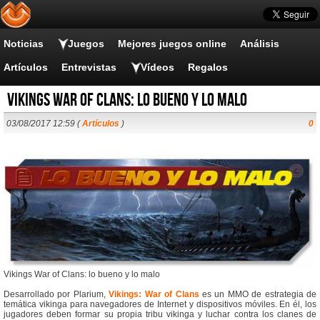
Noticias
Juegos
Mejores juegos online
Análisis
Artículos
Entrevistas
Vídeos
Regalos
Vikings War of Clans: lo bueno y lo malo
03/08/2017 12:59 (
Artículos
)
0
Vikings War of Clans: lo bueno y lo malo
Desarrollado por Plarium,
Vikings: War of Clans
es un MMO de estrategia de
temática vikinga para navegadores de Internet y dispositivos móviles. En él, los
jugadores deben formar su propia tribu vikinga y luchar contra los clanes de