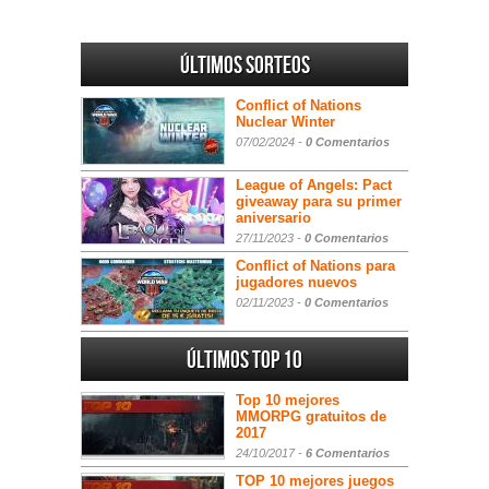
Últimos sorteos
Conflict of Nations
Nuclear Winter
07/02/2024 -
0 Comentarios
League of Angels: Pact
giveaway para su primer
aniversario
27/11/2023 -
0 Comentarios
Conflict of Nations para
jugadores nuevos
02/11/2023 -
0 Comentarios
Últimos Top 10
Top 10 mejores
MMORPG gratuitos de
2017
24/10/2017 -
6 Comentarios
TOP 10 mejores juegos