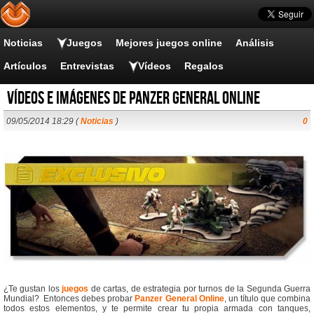
Noticias
Juegos
Mejores juegos online
Análisis
Artículos
Entrevistas
Vídeos
Regalos
Vídeos e imágenes de Panzer General Online
09/05/2014 18:29 (
Noticias
)
0
¿Te gustan los
juegos
de cartas, de estrategia por turnos de la Segunda Guerra
Mundial? Entonces debes probar
Panzer General Online
, un título que combina
todos estos elementos, y te permite crear tu propia armada con tanques,