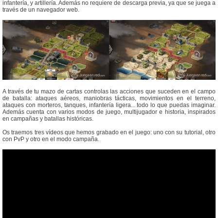
infantería, y artillería. Además no requiere de descarga previa, ya que se juega a
través de un navegador web.
A través de tu mazo de cartas controlas las acciones que suceden en el campo
de batalla: ataques aéreos, maniobras tácticas, movimientos en el terreno,
ataques con morteros, tanques, infantería ligera... todo lo que puedas imaginar.
Además cuenta con varios modos de juego, multijugador e historia, inspirados
en campañas y batallas históricas.
Os traemos tres vídeos que hemos grabado en el juego: uno con su tutorial, otro
con PvP y otro en el modo campaña.