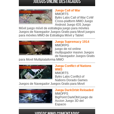
Juegos online destacados
Juega Call of War
MMORTS
Bytro Labs Call of War CoW
Cross-platform MMO Juego
Android Juego IOS Juego
Móvil juego móvil de estrategia juego para móviles
Juegos de Navegador Juegos Gratis para Movil juegos
para móviles MMO de Estratégia Móvil y Tablet
Juega Supremacy 1914
MMORPG
juego de rol online
multijugador masivo Juegos
de Navegador Juegos Gratis
para Movil Multiplataforma MMO
Juega Conflict of Nations
WW3
MMORTS
Bytro Labs Conflict of
Nations Dorado Games
Juegos de Navegador Juegos Gratis para Movil
Juega DarkOrbit Reloaded
MMOFPS
BigPoint DarkObit juego de
Accion Juego 3D del
Espacio