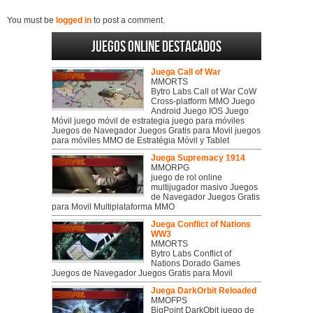
You must be
logged in
to post a comment.
Juegos online destacados
Juega Call of War
MMORTS
Bytro Labs Call of War CoW
Cross-platform MMO Juego
Android Juego IOS Juego
Móvil juego móvil de estrategia juego para móviles
Juegos de Navegador Juegos Gratis para Movil juegos
para móviles MMO de Estratégia Móvil y Tablet
Juega Supremacy 1914
MMORPG
juego de rol online
multijugador masivo Juegos
de Navegador Juegos Gratis
para Movil Multiplataforma MMO
Juega Conflict of Nations
WW3
MMORTS
Bytro Labs Conflict of
Nations Dorado Games
Juegos de Navegador Juegos Gratis para Movil
Juega DarkOrbit Reloaded
MMOFPS
BigPoint DarkObit juego de