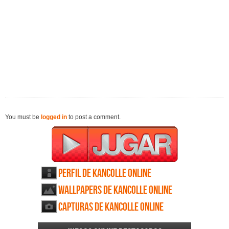
You must be
logged in
to post a comment.
Perfil de KanColle Online
Wallpapers de KanColle Online
Capturas de KanColle Online