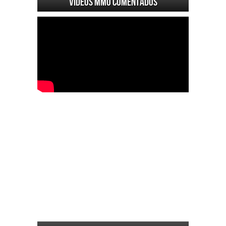
Videos MMO Comentados