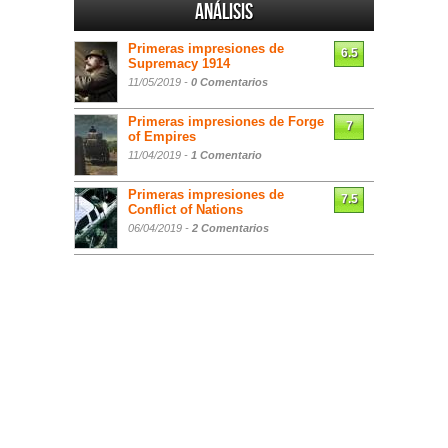
Análisis
Primeras impresiones de
6.5
Supremacy 1914
11/05/2019 -
0 Comentarios
Primeras impresiones de Forge
7
of Empires
11/04/2019 -
1 Comentario
Primeras impresiones de
7.5
Conflict of Nations
06/04/2019 -
2 Comentarios