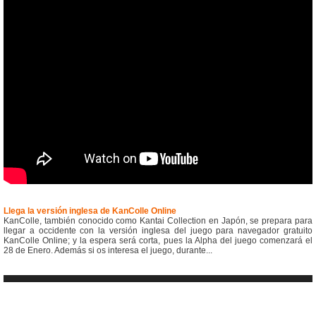
Llega la versión inglesa de KanColle Online
KanColle, también conocido como Kantai Collection en Japón, se prepara para
llegar a occidente con la versión inglesa del juego para navegador gratuito
KanColle Online; y la espera será corta, pues la Alpha del juego comenzará el
28 de Enero. Además si os interesa el juego, durante...