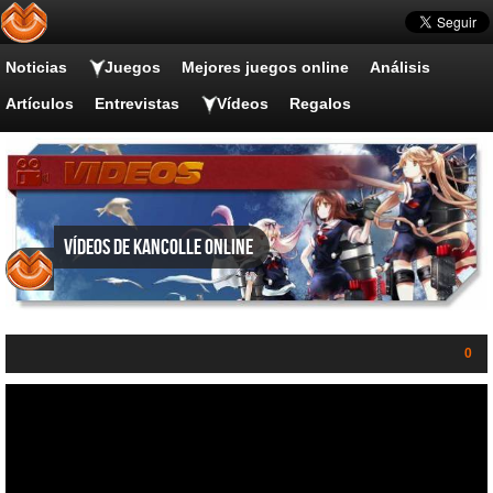
Noticias
Juegos
Mejores juegos online
Análisis
Artículos
Entrevistas
Vídeos
Regalos
Vídeos de KanColle Online
0