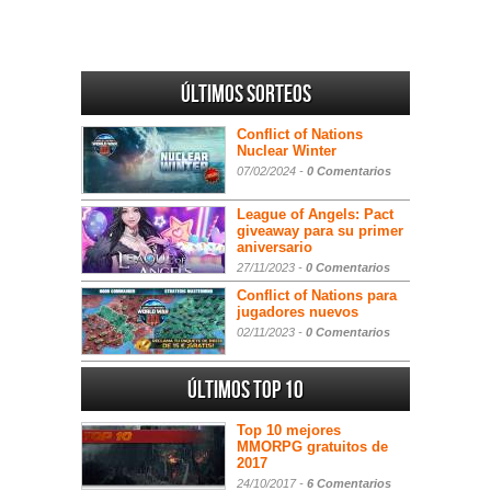
Últimos sorteos
Conflict of Nations
Nuclear Winter
07/02/2024 -
0 Comentarios
League of Angels: Pact
giveaway para su primer
aniversario
27/11/2023 -
0 Comentarios
Conflict of Nations para
jugadores nuevos
02/11/2023 -
0 Comentarios
Últimos Top 10
Top 10 mejores
MMORPG gratuitos de
2017
24/10/2017 -
6 Comentarios