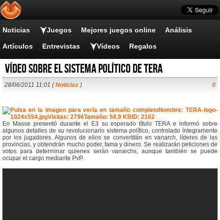
Noticias
Juegos
Mejores juegos online
Análisis
Artículos
Entrevistas
Vídeos
Regalos
Vídeo sobre el sistema político de TERA
28/06/2011 11:01 (
Noticias
)
0
En Masse presentó durante el E3 su esperado título TERA e informó sobre
algunos detalles de su revolucionario sistema político, controlado íntegramente
por los jugadores. Algunos de ellos se convertitán en vanarch, líderes de las
provincias, y obtendrán mucho poder, fama y dinero. Se realizarán peticiones de
votos para determinar quienes serán vanarchs, aunque también se puede
ocupar el cargo mediante PvP.