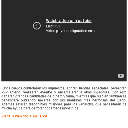
Estos cargos controlarán los impuestos, abrirán tiendas especiales, permitirán
PvP abierto, realizarán eventos y encarcelarán a otros jugadores. Con esto
ganarán grandes cantidades de dinero y fama, mientras que su clan también se
beneficiará pudiendo hacerse con las monturas más hermosas del juego.
Además estarán disponibles misiones para los vanarchs, que necesitarán de
mucha ayuda para derrotar poderosos monstruos.
Visita la web oficial de TERA.