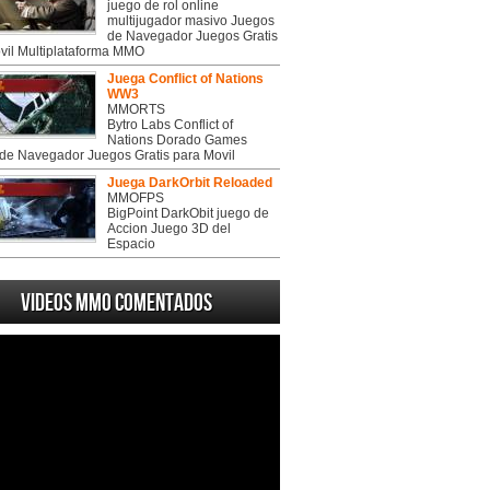
juego de rol online
multijugador masivo Juegos
de Navegador Juegos Gratis
vil Multiplataforma MMO
Juega Conflict of Nations
WW3
MMORTS
Bytro Labs Conflict of
Nations Dorado Games
de Navegador Juegos Gratis para Movil
Juega DarkOrbit Reloaded
MMOFPS
BigPoint DarkObit juego de
Accion Juego 3D del
Espacio
Videos MMO Comentados