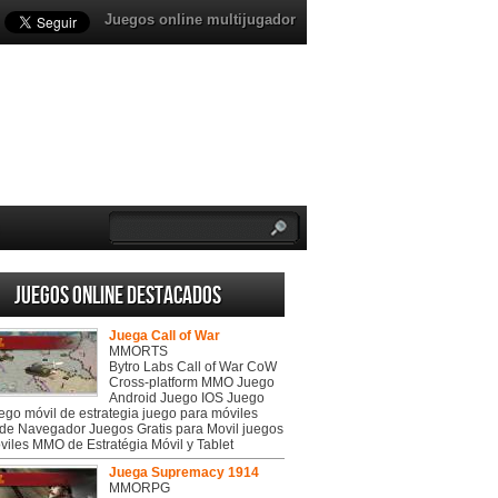
Juegos online multijugador
Juegos online destacados
Juega Call of War
MMORTS
Bytro Labs Call of War CoW
Cross-platform MMO Juego
Android Juego IOS Juego
uego móvil de estrategia juego para móviles
de Navegador Juegos Gratis para Movil juegos
viles MMO de Estratégia Móvil y Tablet
Juega Supremacy 1914
MMORPG