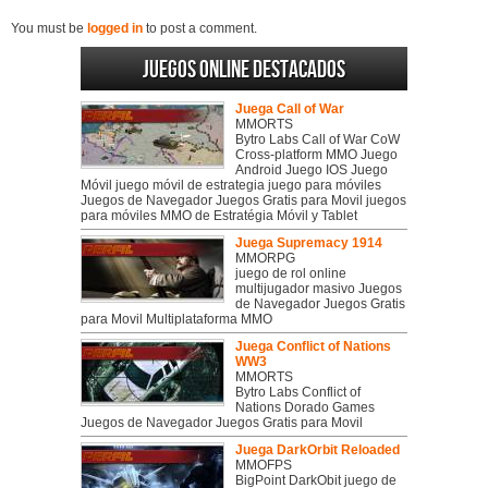
You must be
logged in
to post a comment.
Juegos online destacados
Juega Call of War
MMORTS
Bytro Labs Call of War CoW
Cross-platform MMO Juego
Android Juego IOS Juego
Móvil juego móvil de estrategia juego para móviles
Juegos de Navegador Juegos Gratis para Movil juegos
para móviles MMO de Estratégia Móvil y Tablet
Juega Supremacy 1914
MMORPG
juego de rol online
multijugador masivo Juegos
de Navegador Juegos Gratis
para Movil Multiplataforma MMO
Juega Conflict of Nations
WW3
MMORTS
Bytro Labs Conflict of
Nations Dorado Games
Juegos de Navegador Juegos Gratis para Movil
Juega DarkOrbit Reloaded
MMOFPS
BigPoint DarkObit juego de