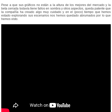
Pese a que sus gráficos no están a la altura de los mejores del mercado y la
beta cerrada todavía tiene fallos en sombra y otros aspectos, queda patente que
la compañía ha creado algo muy cuidado y en el (poco) tiempo que hemos
estado explorando sus escenarios nos hemos quedado abrumados por lo que
hemos visto.