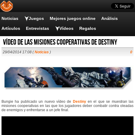
Noticias
Juegos
Mejores juegos online
Análisis
Artículos
Entrevistas
Vídeos
Regalos
Vídeo de las misiones cooperativas de Destiny
29/04/2014 17:08 (
Noticias
)
0
Bungie ha publicado un nuevo vídeo de
Destiny
en el que se muestran las
misiones cooperativas en las que los jugadores deber combatir contra oleadas
de enemigos y enfrentarse a un jefe final.