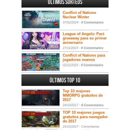
Últimos sorteos
Conflict of Nations
Nuclear Winter
07/02/2024 -
0 Comentarios
League of Angels: Pact
giveaway para su primer
aniversario
27/11/2023 -
0 Comentarios
Conflict of Nations para
jugadores nuevos
02/11/2023 -
0 Comentarios
Últimos Top 10
Top 10 mejores
MMORPG gratuitos de
2017
24/10/2017 -
6 Comentarios
TOP 10 mejores juegos
gratuitos para navegador
de 2017
23/10/2017 -
Comentarios