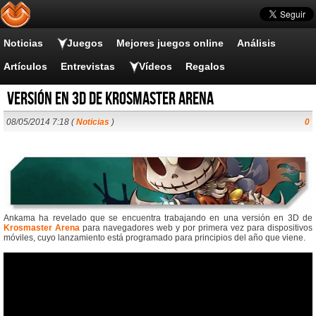
Noticias
Juegos
Mejores juegos online
Análisis
Artículos
Entrevistas
Vídeos
Regalos
Versión en 3D de Krosmaster Arena
08/05/2014 7:18 (
Noticias
)
0
Ankama ha revelado que se encuentra trabajando en una versión en 3D de
Krosmaster Arena
para navegadores web y por primera vez para dispositivos
móviles, cuyo lanzamiento está programado para principios del año que viene.