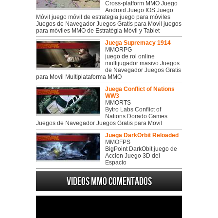
Cross-platform MMO Juego
Android Juego IOS Juego
Móvil juego móvil de estrategia juego para móviles
Juegos de Navegador Juegos Gratis para Movil juegos
para móviles MMO de Estratégia Móvil y Tablet
Juega Supremacy 1914
MMORPG
juego de rol online
multijugador masivo Juegos
de Navegador Juegos Gratis
para Movil Multiplataforma MMO
Juega Conflict of Nations
WW3
MMORTS
Bytro Labs Conflict of
Nations Dorado Games
Juegos de Navegador Juegos Gratis para Movil
Juega DarkOrbit Reloaded
MMOFPS
BigPoint DarkObit juego de
Accion Juego 3D del
Espacio
Videos MMO Comentados