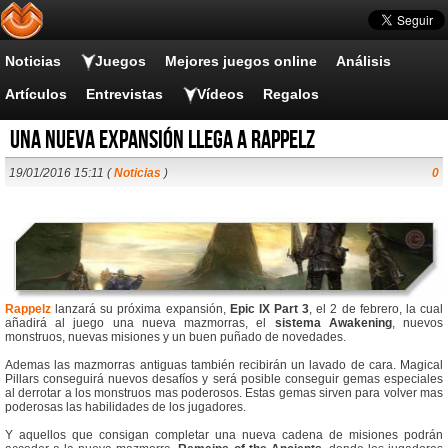
Noticias
Juegos
Mejores juegos online
Análisis
Artículos
Entrevistas
Vídeos
Regalos
Una nueva expansión llega a Rappelz
19/01/2016 15:11 (
Noticias
)
0
Rappelz
lanzará su próxima expansión,
Epic IX Part 3
, el 2 de febrero, la cual
añadirá al juego una nueva mazmorras, el
sistema Awakening
, nuevos
monstruos, nuevas misiones y un buen puñado de novedades.
Ademas las mazmorras antiguas también recibirán un lavado de cara. Magical
Pillars conseguirá nuevos desafíos y será posible conseguir gemas especiales
al derrotar a los monstruos mas poderosos. Estas gemas sirven para volver mas
poderosas las habilidades de los jugadores.
Y aquellos que consigan completar una nueva cadena de misiones podrán