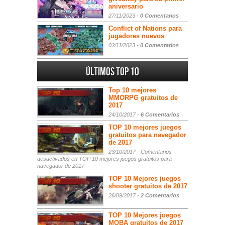
aniversario
27/11/2023 -
0 Comentarios
Conflict of Nations para
jugadores nuevos
02/11/2023 -
0 Comentarios
Últimos Top 10
Top 10 mejores
MMORPG gratuitos de
2017
24/10/2017 -
6 Comentarios
TOP 10 mejores juegos
gratuitos para navegador
de 2017
23/10/2017 -
Comentarios
desactivados
en TOP 10 mejores juegos gratuitos para
navegador de 2017
TOP 10 Mejores juegos
shooter gratuitos de 2017
26/09/2017 -
2 Comentarios
TOP 10 Mejores juegos
MOBA gratuitos de 2017