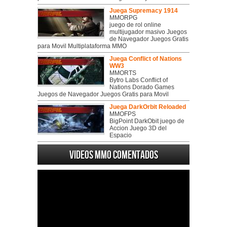
Juega Supremacy 1914
MMORPG
juego de rol online
multijugador masivo Juegos
de Navegador Juegos Gratis
para Movil Multiplataforma MMO
Juega Conflict of Nations
WW3
MMORTS
Bytro Labs Conflict of
Nations Dorado Games
Juegos de Navegador Juegos Gratis para Movil
Juega DarkOrbit Reloaded
MMOFPS
BigPoint DarkObit juego de
Accion Juego 3D del
Espacio
Videos MMO Comentados