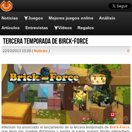
Noticias
Juegos
Mejores juegos online
Análisis
Artículos
Entrevistas
Vídeos
Regalos
Tercera temporada de Birck-Force
22/10/2013 15:09 (
Noticias
)
0
Infernum ha anunciado el lanzamiento de la tercera temporada de
Brick-Force
,
que lleva por nombre Bricksaga y aporta al juego nuevos Bricks interactivos,