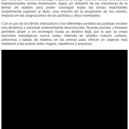
impresionantes armas medievales, trajes, un rediseño de las mecánicas de la
tienda de objetos para poder conseguir todas las armas importantes
simplemente jugando al título, una revisión de la progresión de los niveles,
mejoras en las asignaciones de las partidas y otras novedades.
Con el uso de los Bricks interactivos y los diferentes portales las partidas reciben
una dinámica y variedad anteriormente desconocida. Nuevas puertas y trampas
permiten atraer a los enemigos hasta un destino fatal, por lo que se crean
opciones estratégicas nunca vistas. Además se añaden nuevos carteles,
antorchas y tablas de madera en las arenas para ofrecer un aspecto más
medieval a las peleas entre magos, caballeros y arqueros.