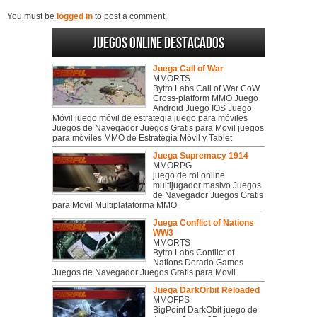
You must be
logged in
to post a comment.
Juegos online destacados
Juega Call of War
MMORTS
Bytro Labs Call of War CoW
Cross-platform MMO Juego
Android Juego IOS Juego
Móvil juego móvil de estrategia juego para móviles
Juegos de Navegador Juegos Gratis para Movil juegos
para móviles MMO de Estratégia Móvil y Tablet
Juega Supremacy 1914
MMORPG
juego de rol online
multijugador masivo Juegos
de Navegador Juegos Gratis
para Movil Multiplataforma MMO
Juega Conflict of Nations
WW3
MMORTS
Bytro Labs Conflict of
Nations Dorado Games
Juegos de Navegador Juegos Gratis para Movil
Juega DarkOrbit Reloaded
MMOFPS
BigPoint DarkObit juego de