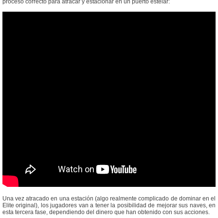
proceso correcto para atracar y estacionar en un puerto estelar:
Una vez atracado en una estación (algo realmente complicado de dominar en el
Elite original), los jugadores van a tener la posibilidad de mejorar sus naves, en
esta tercera fase, dependiendo del dinero que han obtenido con sus acciones.