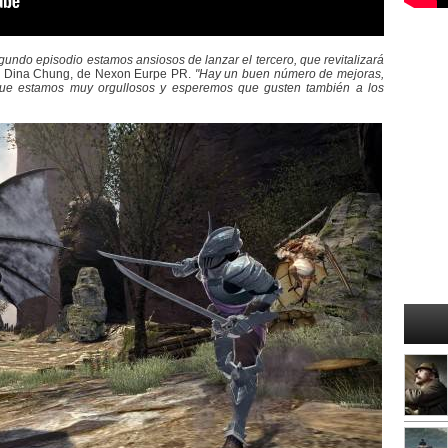
ndo episodio estamos ansiosos de lanzar el tercero, que revitalizará
 Dina Chung, de Nexon Eurpe PR.
"Hay un buen número de mejoras,
ue estamos muy orgullosos y esperemos que gusten también a los