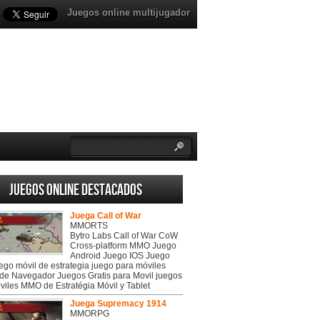
Juegos online multijugador
Juegos online destacados
Juega Call of War
MMORTS
Bytro Labs Call of War CoW
Cross-platform MMO Juego
Android Juego IOS Juego
uego móvil de estrategia juego para móviles
de Navegador Juegos Gratis para Movil juegos
viles MMO de Estratégia Móvil y Tablet
Juega Supremacy 1914
MMORPG