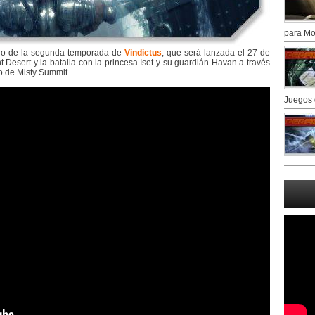
para Mo
dio de la segunda temporada de
Vindictus
, que será lanzada el 27 de
t Desert y la batalla con la princesa Iset y su guardián Havan a través
o de Misty Summit.
Juegos 