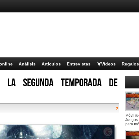
online
Análisis
Artículos
Entrevistas
Vídeos
Regalos
de la segunda temporada de
0
Móvil j
Juegos 
para mó