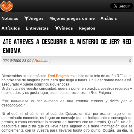
Noticias
Juegos
Mejores juegos online
Análisis
Artículos
Entrevistas
Vídeos
Regalos
¿Te atreves a descubrir el misterio de JER? Red
Enigma
02/10/2009 23:00 (
Noticias
)
0
Bienvenidos al espectáculo.
Red Enigma
es el hilo de la tela de araña REJ que
no proviene de ninguna parte pero que llega a todas. Un lugar donde nada está
asegurado y puede ocurrir cualquier cosa.
Si disfrutáis de vuestra curiosidad, queréis poner en práctica vuestros recursos y
habilidades, y os gusta jugar, es un placer recibiros en Red Enigma.
"Por naturaleza el ser humano es una criatura curiosa y ávida por lo
desconocido."
Ni el qué, ni el cómo, ni el cuándo. Quizás, un día, por escribir algo en un
determinado momento, os llegue un mensaje que os indique cómo conseguir un
premio, o cómo encontrar la manera de haceros con un premio. Quizás, un día,
descubráis una pista que os lleve hasta alguien que tiene información que se
complementa con la vuestra para llevaros hasta otro punto.
Quizás, un día, la