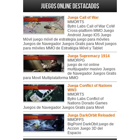
Juegos online destacados
Juega Call of War
MMORTS
Bytro Labs Call of War CoW
Cross-platform MMO Juego
Android Juego IOS Juego
Móvil juego móvil de estrategia juego para móviles
Juegos de Navegador Juegos Gratis para Movil juegos
para móviles MMO de Estratégia Móvil y Tablet
Juega Supremacy 1914
MMORPG
juego de rol online
multijugador masivo Juegos
de Navegador Juegos Gratis
para Movil Multiplataforma MMO
Juega Conflict of Nations
WW3
MMORTS
Bytro Labs Conflict of
Nations Dorado Games
Juegos de Navegador Juegos Gratis para Movil
Juega DarkOrbit Reloaded
MMOFPS
BigPoint DarkObit juego de
Accion Juego 3D del
Espacio