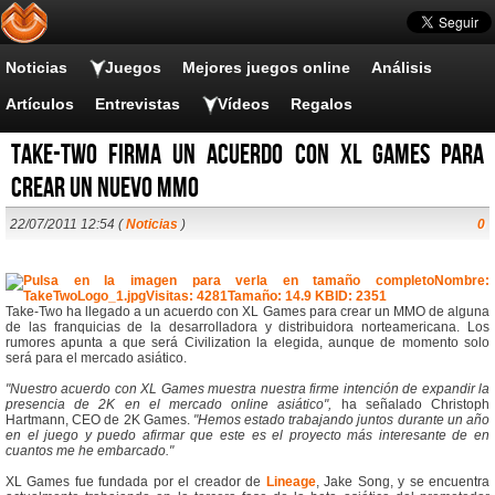
Noticias
Juegos
Mejores juegos online
Análisis
Artículos
Entrevistas
Vídeos
Regalos
Take-Two firma un acuerdo con XL Games para
crear un nuevo MMO
22/07/2011 12:54 (
Noticias
)
0
Take-Two ha llegado a un acuerdo con XL Games para crear un MMO de alguna
de las franquicias de la desarrolladora y distribuidora norteamericana. Los
rumores apunta a que será Civilization la elegida, aunque de momento solo
será para el mercado asiático.
"Nuestro acuerdo con XL Games muestra nuestra firme intención de expandir la
presencia de 2K en el mercado online asiático",
ha señalado Christoph
Hartmann, CEO de 2K Games.
"Hemos estado trabajando juntos durante un año
en el juego y puedo afirmar que este es el proyecto más interesante de en
cuantos me he embarcado."
XL Games fue fundada por el creador de
Lineage
, Jake Song, y se encuentra