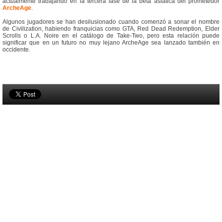
actualmente trabajando en la tercera fase de la beta asiática del prometedor
ArcheAge
.
Algunos jugadores se han desilusionado cuando comenzó a sonar el nombre
de Civilization, habiendo franquicias como GTA, Red Dead Redemption, Elder
Scrolls o L.A. Noire en el catálogo de Take-Two, pero esta relación puede
significar que en un futuro no muy lejano ArcheAge sea lanzado también en
occidente.