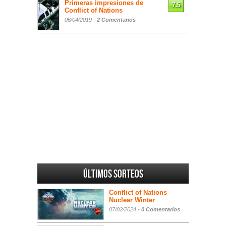
Primeras impresiones de
7.5
Conflict of Nations
06/04/2019 -
2 Comentarios
Últimos sorteos
Conflict of Nations
Nuclear Winter
07/02/2024 -
0 Comentarios