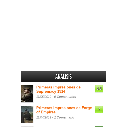
Análisis
Primeras impresiones de
6.5
Supremacy 1914
11/05/2019 -
0 Comentarios
Primeras impresiones de Forge
7
of Empires
11/04/2019 -
1 Comentario