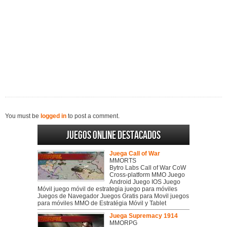
You must be
logged in
to post a comment.
Juegos online destacados
Juega Call of War
MMORTS
Bytro Labs Call of War CoW
Cross-platform MMO Juego
Android Juego IOS Juego
Móvil juego móvil de estrategia juego para móviles
Juegos de Navegador Juegos Gratis para Movil juegos
para móviles MMO de Estratégia Móvil y Tablet
Juega Supremacy 1914
MMORPG