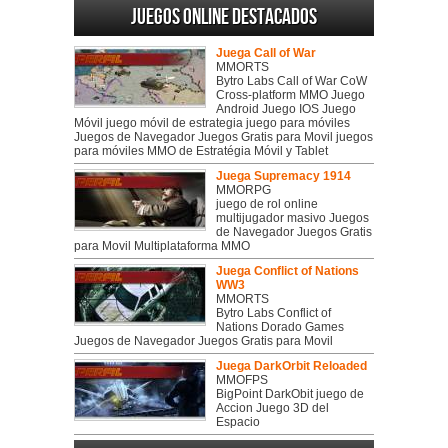
Juegos online destacados
Juega Call of War
MMORTS
Bytro Labs Call of War CoW
Cross-platform MMO Juego
Android Juego IOS Juego
Móvil juego móvil de estrategia juego para móviles
Juegos de Navegador Juegos Gratis para Movil juegos
para móviles MMO de Estratégia Móvil y Tablet
Juega Supremacy 1914
MMORPG
juego de rol online
multijugador masivo Juegos
de Navegador Juegos Gratis
para Movil Multiplataforma MMO
Juega Conflict of Nations
WW3
MMORTS
Bytro Labs Conflict of
Nations Dorado Games
Juegos de Navegador Juegos Gratis para Movil
Juega DarkOrbit Reloaded
MMOFPS
BigPoint DarkObit juego de
Accion Juego 3D del
Espacio