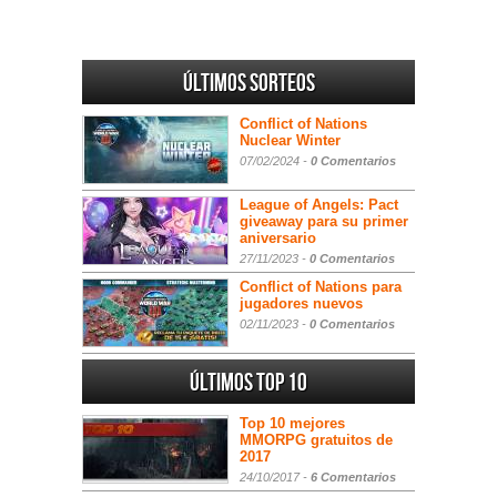
Últimos sorteos
Conflict of Nations
Nuclear Winter
07/02/2024 -
0 Comentarios
League of Angels: Pact
giveaway para su primer
aniversario
27/11/2023 -
0 Comentarios
Conflict of Nations para
jugadores nuevos
02/11/2023 -
0 Comentarios
Últimos Top 10
Top 10 mejores
MMORPG gratuitos de
2017
24/10/2017 -
6 Comentarios