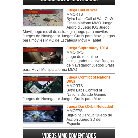
Juega Call of War
MMORTS
Bytro Labs Call of War CoW
Cross-platform MMO Juego
Android Juego IOS Juego
Móvil juego móvil de estrategia juego para móviles
Juegos de Navegador Juegos Gratis para Movil juegos
para móviles MMO de Estratégia Móvil y Tablet
Juega Supremacy 1914
MMORPG
juego de rol online
multijugador masivo Juegos
de Navegador Juegos Gratis
para Movil Multiplataforma MMO
Juega Conflict of Nations
WW3
MMORTS
Bytro Labs Conflict of
Nations Dorado Games
Juegos de Navegador Juegos Gratis para Movil
Juega DarkOrbit Reloaded
MMOFPS
BigPoint DarkObit juego de
Accion Juego 3D del
Espacio
Videos MMO Comentados