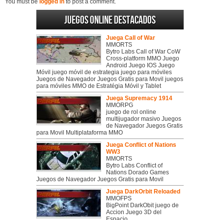
You must be
logged in
to post a comment.
Juegos online destacados
Juega Call of War
MMORTS
Bytro Labs Call of War CoW
Cross-platform MMO Juego
Android Juego IOS Juego
Móvil juego móvil de estrategia juego para móviles
Juegos de Navegador Juegos Gratis para Movil juegos
para móviles MMO de Estratégia Móvil y Tablet
Juega Supremacy 1914
MMORPG
juego de rol online
multijugador masivo Juegos
de Navegador Juegos Gratis
para Movil Multiplataforma MMO
Juega Conflict of Nations
WW3
MMORTS
Bytro Labs Conflict of
Nations Dorado Games
Juegos de Navegador Juegos Gratis para Movil
Juega DarkOrbit Reloaded
MMOFPS
BigPoint DarkObit juego de
Accion Juego 3D del
Espacio