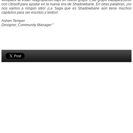
Wolfpack se están reagrupando bajo un nuevo grupo. Este grupo trabajará junto
con Ubisoft para ayudar en la nueva era de Shadowbane. En otras palabras, ¡no
nos vamos a ningún sitio! ¡La Saga que es Shadowbane aún tiene muchos
capítulos para ser escritos y leidos!
Ashen Temper
Designer, Community Manager
"