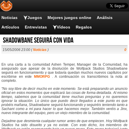
Noticias
Juegos
Mejores juegos online
Análisis
Artículos
Entrevistas
Vídeos
Regalos
Shadowbane seguirá con vida
15/05/2006 23:00 (
Noticias
)
0
En una carta a la comunidad Ashen Temper, Manager de la Comunidad, ha
asegurado que apesar de la disolución de Wolfpack Studios Shadowbane
seguirá en funcionamiento y que todavía quedan muchos nuevos capítulos por
escribirse en este
MMORPG
. A continuación os transcribimos la nota al
completo.
"No soy libre de decir mucho en este momento. Se está preparando un anuncio
oficial en estos momentos que explicará las cosas de forma detallada. Al mismo
tiempo, sabemos que la comunidad tiene muchas preguntas y no queremos
ignorar la situación. Lo único que puedo decir llegados a este punto es que
probéis mañana, Shadowbane seguirá funcionando y seguiréis teniendo tanto a
Sachant como a mí para hacer lo que hacemos mejor. También veréis a Jinx,
nuevo integrante del equipo, pero un viejo miembro de la comunidad.
Dejadme que desmienta cualquier rumor antes de que empiecen. Hoy Wolfpack
Studios ha sido disuelto y ya no existe. Con esto dicho, los miembros de