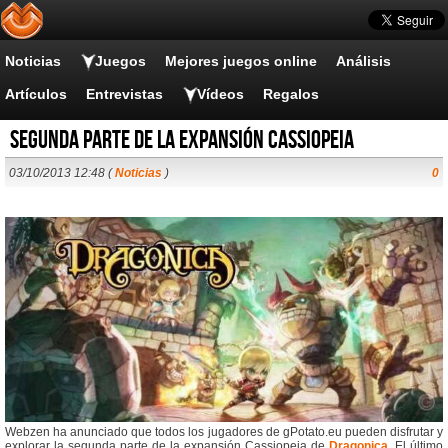
Noticias
Juegos
Mejores juegos online
Análisis
Artículos
Entrevistas
Vídeos
Regalos
Segunda parte de la expansión Cassiopeia
03/10/2013 12:48 (
Noticias
)
0
Webzen ha anunciado que todos los jugadores de gPotato.eu pueden disfrutar y
explorar la segunda parte de la expansión Cassiopeia de
Dragonica
. El último