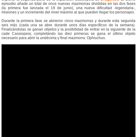
episodio añade un total de once nuevas mazmorras divididas en las dos fases
(la primera fue lanzada el 19 de junio), una nueva dificultad -legendaria-,
misiones y un incremento del nivel máximo al que pueden llegar los personajes.
Durante la primera fase se abrieron cinco mazmorras y durante esta segunda
seis más (cada una se abre durante unos días específicos de la semana).
Finalizándolas se ganan objetos y la posibilidad de entrar en la siguiente de la
cade Cassiopeia; completándo las diez primeras se gana el último objeto
necesario para abrir la undécima y final mazmorra: Ophiuchus.