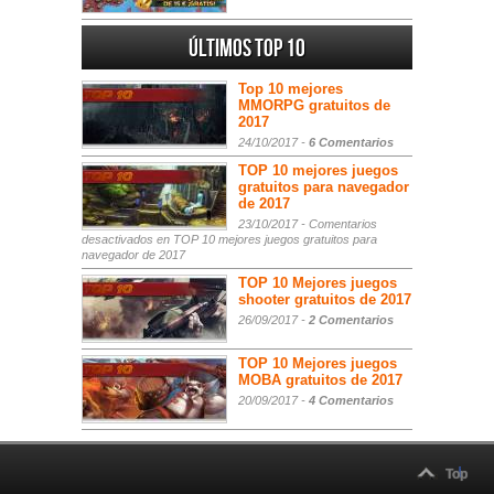
Últimos Top 10
Top 10 mejores
MMORPG gratuitos de
2017
24/10/2017 -
6 Comentarios
TOP 10 mejores juegos
gratuitos para navegador
de 2017
23/10/2017 -
Comentarios
desactivados
en TOP 10 mejores juegos gratuitos para
navegador de 2017
TOP 10 Mejores juegos
shooter gratuitos de 2017
26/09/2017 -
2 Comentarios
TOP 10 Mejores juegos
MOBA gratuitos de 2017
20/09/2017 -
4 Comentarios
Top