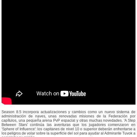
Season 8.5 incorpora actualizaciones y cambios como un nuevo sistema de
administración de naves, unas renovadas misiones de la Federación por
capítulos, una pequeña arena PvP espacial y otras muchas novedades. 'A Step
Between Stars' continúa las aventuras que los jugadores comenzaron en
'Sphere of Influence': los capitanes de nivel 10 o superior deberán enfrentarse a
los peligros de volar sobre la superficie del sol para ayudar al Admirante Tuvok a