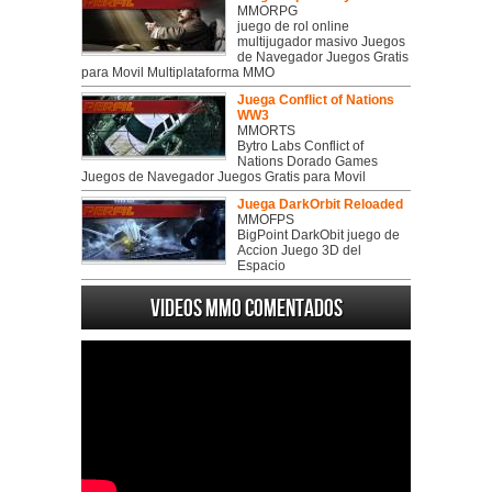
MMORPG
juego de rol online
multijugador masivo Juegos
de Navegador Juegos Gratis
para Movil Multiplataforma MMO
Juega Conflict of Nations
WW3
MMORTS
Bytro Labs Conflict of
Nations Dorado Games
Juegos de Navegador Juegos Gratis para Movil
Juega DarkOrbit Reloaded
MMOFPS
BigPoint DarkObit juego de
Accion Juego 3D del
Espacio
Videos MMO Comentados