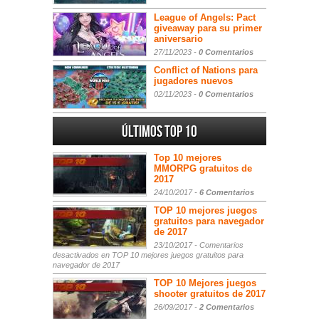
League of Angels: Pact
giveaway para su primer
aniversario
27/11/2023 -
0 Comentarios
Conflict of Nations para
jugadores nuevos
02/11/2023 -
0 Comentarios
Últimos Top 10
Top 10 mejores
MMORPG gratuitos de
2017
24/10/2017 -
6 Comentarios
TOP 10 mejores juegos
gratuitos para navegador
de 2017
23/10/2017 -
Comentarios
desactivados
en TOP 10 mejores juegos gratuitos para
navegador de 2017
TOP 10 Mejores juegos
shooter gratuitos de 2017
26/09/2017 -
2 Comentarios