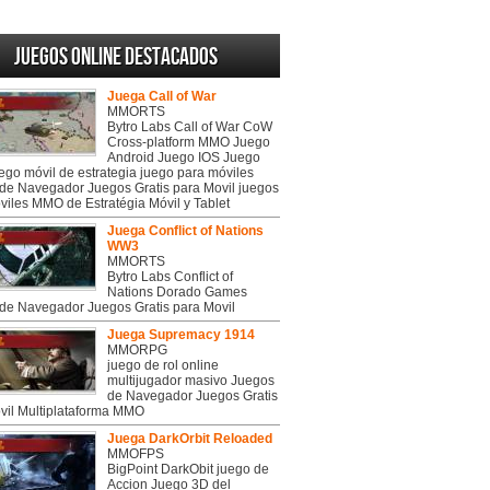
Juegos online destacados
Juega Call of War
MMORTS
Bytro Labs Call of War CoW
Cross-platform MMO Juego
Android Juego IOS Juego
uego móvil de estrategia juego para móviles
de Navegador Juegos Gratis para Movil juegos
viles MMO de Estratégia Móvil y Tablet
Juega Conflict of Nations
WW3
MMORTS
Bytro Labs Conflict of
Nations Dorado Games
de Navegador Juegos Gratis para Movil
Juega Supremacy 1914
MMORPG
juego de rol online
multijugador masivo Juegos
de Navegador Juegos Gratis
vil Multiplataforma MMO
Juega DarkOrbit Reloaded
MMOFPS
BigPoint DarkObit juego de
Accion Juego 3D del