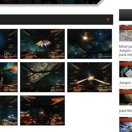
0
Móvil j
Juegos 
para mó
Juegos 
para Mo