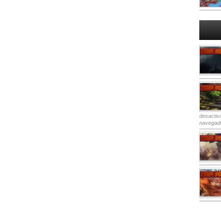
desactiv
navegad