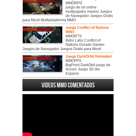
MMORPG
juego de rol online
multijugador masivo Juegos
de Navegador Juegos Gratis
para Movil Multiplataforma MMO
Juega Conflict of Nations
WW3
MMORTS
Bytro Labs Conflict of
Nations Dorado Games
Juegos de Navegador Juegos Gratis para Movil
Juega DarkOrbit Reloaded
MMOFPS
BigPoint DarkObit juego de
Accion Juego 3D del
Espacio
Videos MMO Comentados