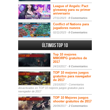
League of Angels: Pact
giveaway para su primer
aniversario
27/11/2023 -
0 Comentarios
Conflict of Nations para
jugadores nuevos
02/11/2023 -
0 Comentarios
Últimos Top 10
Top 10 mejores
MMORPG gratuitos de
2017
24/10/2017 -
6 Comentarios
TOP 10 mejores juegos
gratuitos para navegador
de 2017
23/10/2017 -
Comentarios
desactivados
en TOP 10 mejores juegos gratuitos para
navegador de 2017
TOP 10 Mejores juegos
shooter gratuitos de 2017
26/09/2017 -
2 Comentarios