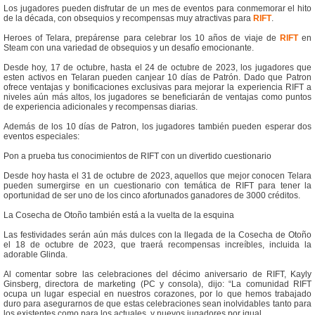
Los jugadores pueden disfrutar de un mes de eventos para conmemorar el hito
de la década, con obsequios y recompensas muy atractivas para
RIFT
.
Heroes of Telara, prepárense para celebrar los 10 años de viaje de
RIFT
en
Steam con una variedad de obsequios y un desafío emocionante.
Desde hoy, 17 de octubre, hasta el 24 de octubre de 2023, los jugadores que
esten activos en Telaran pueden canjear 10 días de Patrón. Dado que Patron
ofrece ventajas y bonificaciones exclusivas para mejorar la experiencia RIFT a
niveles aún más altos, los jugadores se beneficiarán de ventajas como puntos
de experiencia adicionales y recompensas diarias.
Además de los 10 días de Patron, los jugadores también pueden esperar dos
eventos especiales:
Pon a prueba tus conocimientos de RIFT con un divertido cuestionario
Desde hoy hasta el 31 de octubre de 2023, aquellos que mejor conocen Telara
pueden sumergirse en un cuestionario con temática de RIFT para tener la
oportunidad de ser uno de los cinco afortunados ganadores de 3000 créditos.
La Cosecha de Otoño también está a la vuelta de la esquina
Las festividades serán aún más dulces con la llegada de la Cosecha de Otoño
el 18 de octubre de 2023, que traerá recompensas increíbles, incluida la
adorable Glinda.
Al comentar sobre las celebraciones del décimo aniversario de RIFT, Kayly
Ginsberg, directora de marketing (PC y consola), dijo: “La comunidad RIFT
ocupa un lugar especial en nuestros corazones, por lo que hemos trabajado
duro para asegurarnos de que estas celebraciones sean inolvidables tanto para
los existentes como para los actuales. y nuevos jugadores por igual.