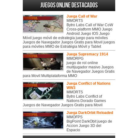
Juegos online destacados
Juega Call of War
MMORTS
Bytro Labs Call of War CoW
Cross-platform MMO Juego
Android Juego IOS Juego
Móvil juego móvil de estrategia juego para móviles
Juegos de Navegador Juegos Gratis para Movil juegos
para móviles MMO de Estratégia Móvil y Tablet
Juega Supremacy 1914
MMORPG
juego de rol online
multijugador masivo Juegos
de Navegador Juegos Gratis
para Movil Multiplataforma MMO
Juega Conflict of Nations
WW3
MMORTS
Bytro Labs Conflict of
Nations Dorado Games
Juegos de Navegador Juegos Gratis para Movil
Juega DarkOrbit Reloaded
MMOFPS
BigPoint DarkObit juego de
Accion Juego 3D del
Espacio