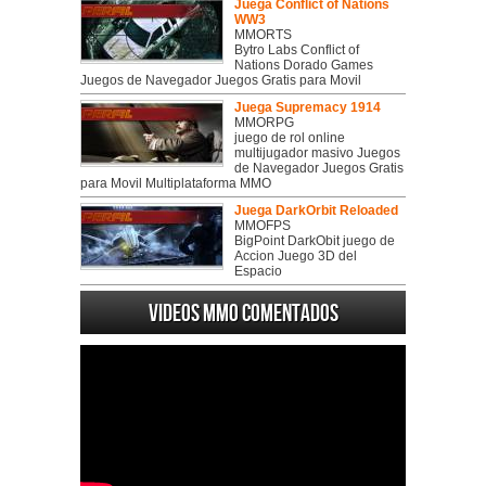
Juega Conflict of Nations
WW3
MMORTS
Bytro Labs Conflict of
Nations Dorado Games
Juegos de Navegador Juegos Gratis para Movil
Juega Supremacy 1914
MMORPG
juego de rol online
multijugador masivo Juegos
de Navegador Juegos Gratis
para Movil Multiplataforma MMO
Juega DarkOrbit Reloaded
MMOFPS
BigPoint DarkObit juego de
Accion Juego 3D del
Espacio
Videos MMO Comentados