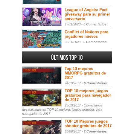
League of Angels: Pact
giveaway para su primer
aniversario
27/11/2023 -
0 Comentarios
Conflict of Nations para
jugadores nuevos
02/11/2023 -
0 Comentarios
Últimos Top 10
Top 10 mejores
MMORPG gratuitos de
2017
24/10/2017 -
6 Comentarios
TOP 10 mejores juegos
gratuitos para navegador
de 2017
23/10/2017 -
Comentarios
desactivados
en TOP 10 mejores juegos gratuitos para
navegador de 2017
TOP 10 Mejores juegos
shooter gratuitos de 2017
26/09/2017 -
2 Comentarios