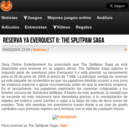
Noticias
Juegos
Mejores juegos online
Análisis
Artículos
Entrevistas
Vídeos
Regalos
Reserva ya Everquest II: The Splitpaw Saga
09/06/2005 23:00 (
Noticias
)
0
Sony Online Entertainment ha anunciado que The Splitpaw Saga ya está
disponible para reservar en su página oficial. The Splitpaw Saga supone el
segundo pack de aventuras para Everquest II y está previsto su lanzamiento
para el 28 de junio de 2005 al precio de 7.99$. La principal ventaja de reservar
ya este paquete de contenidos es que los jugadores tendrán acceso a una zona
de instancia especial y ganar recompensas antes de que la aventura empiece.
En el lanzamiento, los jugadores explorarán las cavernas colapsadas y los
túneles oscuros de Sundered Splitpaw. A través de esta aventura, la verdad que
se esconde en esta mazmorra será desvelada gracias a la manipulación de
objetos del entorno como barriles o cajas a lo largo de más de doce zonas de
eventos. Todo ello mientras los aventureros hacen frente a un clan de gnolls
caníbales cuyo principal objetivo será terminar con la vida de cualquier intruso.
Para reservar ya The Splitpaw Saga.
Aquí