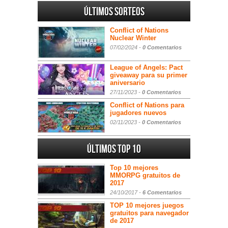
Últimos sorteos
Conflict of Nations
Nuclear Winter
07/02/2024 -
0 Comentarios
League of Angels: Pact
giveaway para su primer
aniversario
27/11/2023 -
0 Comentarios
Conflict of Nations para
jugadores nuevos
02/11/2023 -
0 Comentarios
Últimos Top 10
Top 10 mejores
MMORPG gratuitos de
2017
24/10/2017 -
6 Comentarios
TOP 10 mejores juegos
gratuitos para navegador
de 2017