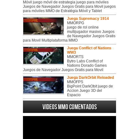
Móvil juego móvil de estrategia juego para móviles
Juegos de Navegador Juegos Gratis para Movil juegos
para móviles MMO de Estratégia Móvil y Tablet
Juega Supremacy 1914
MMORPG
juego de rol online
multijugador masivo Juegos
de Navegador Juegos Gratis
para Movil Multiplataforma MMO
Juega Conflict of Nations
WW3
MMORTS
Bytro Labs Conflict of
Nations Dorado Games
Juegos de Navegador Juegos Gratis para Movil
Juega DarkOrbit Reloaded
MMOFPS
BigPoint DarkObit juego de
Accion Juego 3D del
Espacio
Videos MMO Comentados