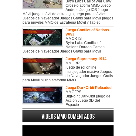
Bytro Labs Call of War CoW
Cross-platform MMO Juego
Android Juego IOS Juego
Móvil juego móvil de estrategia juego para móviles
Juegos de Navegador Juegos Gratis para Movil juegos
para móviles MMO de Estratégia Móvil y Tablet
Juega Conflict of Nations
WW3
MMORTS
Bytro Labs Conflict of
Nations Dorado Games
Juegos de Navegador Juegos Gratis para Movil
Juega Supremacy 1914
MMORPG
juego de rol online
multijugador masivo Juegos
de Navegador Juegos Gratis
para Movil Multiplataforma MMO
Juega DarkOrbit Reloaded
MMOFPS
BigPoint DarkObit juego de
Accion Juego 3D del
Espacio
Videos MMO Comentados