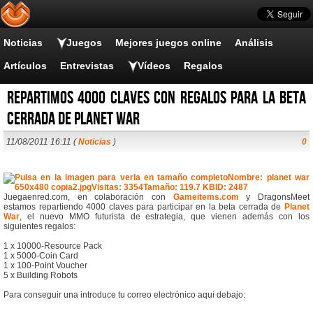
Noticias
Juegos
Mejores juegos online
Análisis
Artículos
Entrevistas
Vídeos
Regalos
Repartimos 4000 claves con regalos para la beta
cerrada de Planet War
11/08/2011 16:11 (
Noticias
)
0
Juegaenred.com, en colaboración con
Gameitems.com
y DragonsMeet
estamos repartiendo 4000 claves para participar en la beta cerrada de
Planet
War
, el nuevo MMO futurista de estrategia, que vienen además con los
siguientes regalos:
1 x 10000-Resource Pack
1 x 5000-Coin Card
1 x 100-Point Voucher
5 x Building Robots
Para conseguir una introduce tu correo electrónico aquí debajo: