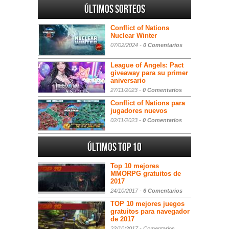
Últimos sorteos
Conflict of Nations
Nuclear Winter
07/02/2024 -
0 Comentarios
League of Angels: Pact
giveaway para su primer
aniversario
27/11/2023 -
0 Comentarios
Conflict of Nations para
jugadores nuevos
02/11/2023 -
0 Comentarios
Últimos Top 10
Top 10 mejores
MMORPG gratuitos de
2017
24/10/2017 -
6 Comentarios
TOP 10 mejores juegos
gratuitos para navegador
de 2017
23/10/2017 -
Comentarios