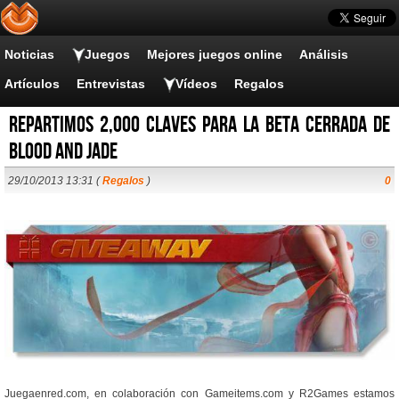
Noticias
Juegos
Mejores juegos online
Análisis
Artículos
Entrevistas
Vídeos
Regalos
Repartimos 2,000 claves para la beta cerrada de
Blood and Jade
29/10/2013 13:31 (
Regalos
)
0
Juegaenred.com, en colaboración con Gameitems.com y R2Games estamos