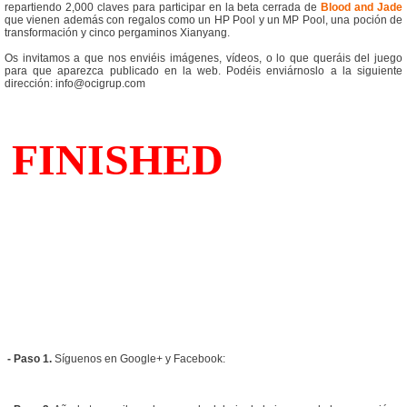
repartiendo 2,000 claves para participar en la beta cerrada de
Blood and Jade
que vienen además con regalos como un HP Pool y un MP Pool, una poción de
transformación y cinco pergaminos Xianyang.
Os invitamos a que nos enviéis imágenes, vídeos, o lo que queráis del juego
para que aparezca publicado en la web. Podéis enviárnoslo a la siguiente
dirección: info@ocigrup.com
- Paso 1.
Síguenos en Google+ y Facebook: