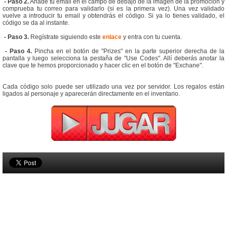
- Paso 2.
Añade tu email en el campo de debajo de la imagen de la promoción y
comprueba tu correo para validarlo (si es la primera vez). Una vez validado
vuelve a introducir tu email y obtendrás el código. Si ya lo tienes validado, el
código se da al instante.
- Paso 3.
Regístrate siguiendo este
enlace
y entra con tu cuenta.
- Paso
4.
Pincha en el botón de "Prizes" en la parte superior derecha de la
pantalla y luego selecciona la pestaña de "Use Codes". Allí deberás anotar la
clave que te hemos proporcionado y hacer clic en el botón de "Exchane".
Cada código solo puede ser utilizado una vez por servidor. Los regalos están
ligados al personaje y aparecerán directamente en el inventario.