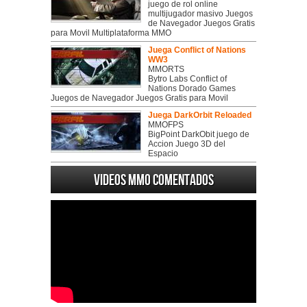
juego de rol online
multijugador masivo Juegos
de Navegador Juegos Gratis
para Movil Multiplataforma MMO
Juega Conflict of Nations
WW3
MMORTS
Bytro Labs Conflict of
Nations Dorado Games
Juegos de Navegador Juegos Gratis para Movil
Juega DarkOrbit Reloaded
MMOFPS
BigPoint DarkObit juego de
Accion Juego 3D del
Espacio
Videos MMO Comentados