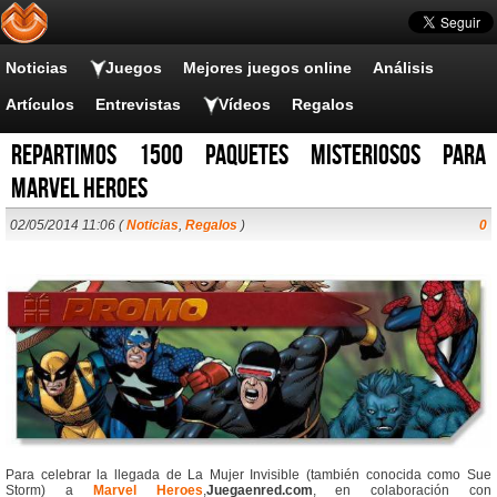
Noticias
Juegos
Mejores juegos online
Análisis
Artículos
Entrevistas
Vídeos
Regalos
Repartimos 1500 paquetes misteriosos para
Marvel Heroes
02/05/2014 11:06 (
Noticias
,
Regalos
)
0
Para celebrar la llegada de La Mujer Invisible (también conocida como Sue
Storm) a
Marvel Heroes
,
Juegaenred.com
, en colaboración con