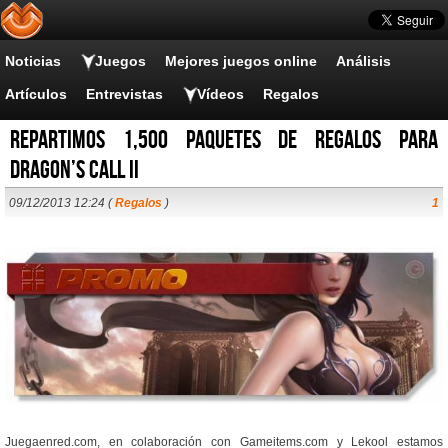
Noticias
Juegos
Mejores juegos online
Análisis
Artículos
Entrevistas
Vídeos
Regalos
Repartimos 1,500 paquetes de regalos para
Dragon’s Call II
09/12/2013 12:24 (
Regalos
)
1
Juegaenred.com, en colaboración con Gameitems.com y Lekool estamos