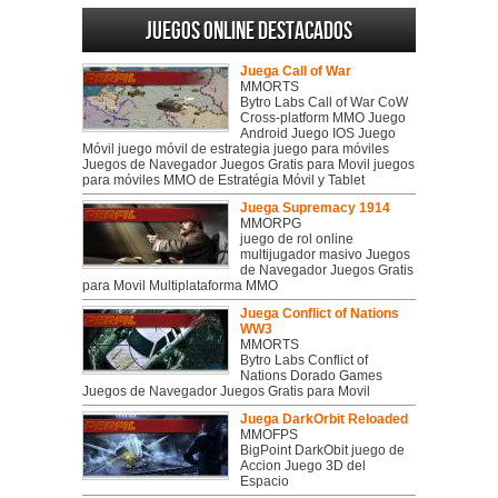
Juegos online destacados
Juega Call of War
MMORTS
Bytro Labs Call of War CoW
Cross-platform MMO Juego
Android Juego IOS Juego
Móvil juego móvil de estrategia juego para móviles
Juegos de Navegador Juegos Gratis para Movil juegos
para móviles MMO de Estratégia Móvil y Tablet
Juega Supremacy 1914
MMORPG
juego de rol online
multijugador masivo Juegos
de Navegador Juegos Gratis
para Movil Multiplataforma MMO
Juega Conflict of Nations
WW3
MMORTS
Bytro Labs Conflict of
Nations Dorado Games
Juegos de Navegador Juegos Gratis para Movil
Juega DarkOrbit Reloaded
MMOFPS
BigPoint DarkObit juego de
Accion Juego 3D del
Espacio