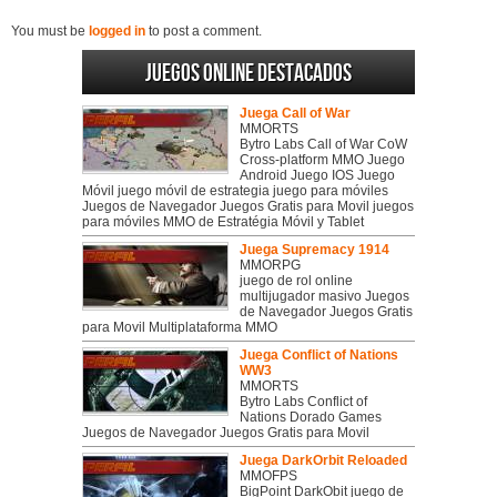
You must be
logged in
to post a comment.
Juegos online destacados
Juega Call of War
MMORTS
Bytro Labs Call of War CoW
Cross-platform MMO Juego
Android Juego IOS Juego
Móvil juego móvil de estrategia juego para móviles
Juegos de Navegador Juegos Gratis para Movil juegos
para móviles MMO de Estratégia Móvil y Tablet
Juega Supremacy 1914
MMORPG
juego de rol online
multijugador masivo Juegos
de Navegador Juegos Gratis
para Movil Multiplataforma MMO
Juega Conflict of Nations
WW3
MMORTS
Bytro Labs Conflict of
Nations Dorado Games
Juegos de Navegador Juegos Gratis para Movil
Juega DarkOrbit Reloaded
MMOFPS
BigPoint DarkObit juego de