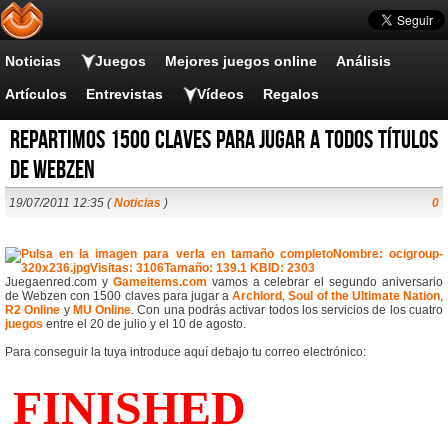
Noticias
Juegos
Mejores juegos online
Análisis
Artículos
Entrevistas
Vídeos
Regalos
Repartimos 1500 claves para jugar a todos títulos
de Webzen
19/07/2011 12:35 (
Noticias
)
0
Juegaenred.com y
Gameitems.com
vamos a celebrar el segundo aniversario
de Webzen con 1500 claves para jugar a
Archlord
,
Soul of the Ultimate Nation
,
R2 Online
y
MU Online
. Con una podrás activar todos los servicios de los cuatro
juegos
entre el 20 de julio y el 10 de agosto.
Para conseguir la tuya introduce aquí debajo tu correo electrónico: