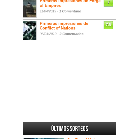
Primeras impresiones de Forge
7
of Empires
11/04/2019 -
1 Comentario
Primeras impresiones de
7.5
Conflict of Nations
06/04/2019 -
2 Comentarios
Últimos sorteos