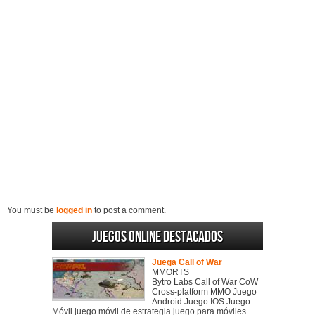
You must be
logged in
to post a comment.
Juegos online destacados
Juega Call of War
MMORTS
Bytro Labs Call of War CoW
Cross-platform MMO Juego
Android Juego IOS Juego
Móvil juego móvil de estrategia juego para móviles