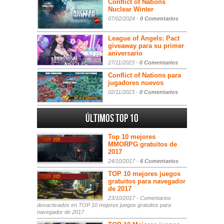
Conflict of Nations
Nuclear Winter
07/02/2024 -
0 Comentarios
League of Angels: Pact
giveaway para su primer
aniversario
27/11/2023 -
0 Comentarios
Conflict of Nations para
jugadores nuevos
02/11/2023 -
0 Comentarios
Últimos Top 10
Top 10 mejores
MMORPG gratuitos de
2017
24/10/2017 -
6 Comentarios
TOP 10 mejores juegos
gratuitos para navegador
de 2017
23/10/2017 -
Comentarios
desactivados
en TOP 10 mejores juegos gratuitos para
navegador de 2017