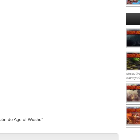
desactiv
navegad
sión de Age of Wushu"