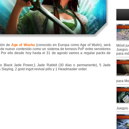
sión de
Age of Wushu
(conocido en Europa como Age of Wulin), será
Móvil j
de nuevo contenido como un sistema de torneos PvP entre servidores
Juegos 
 Por ello desde hoy hasta el 31 de agosto vamos a regalar packs de
para mó
o Black Jade Power,1 Jade Rabbit (30 días o permanente), 5 Jade
laying, 2 gold ingot revival pills y 1 Headmaster order.
para Mo
Juegos 