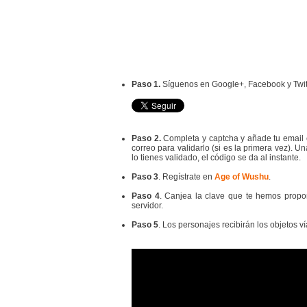
Paso 1.
Síguenos en Google+, Facebook y Twit
Paso 2.
Completa y captcha y añade tu email 
correo para validarlo (si es la primera vez). Un
lo tienes validado, el código se da al instante.
Paso
3
. Regístrate en
Age of Wushu
.
Paso
4
. Canjea la clave que te hemos prop
servidor.
Paso
5
. Los personajes recibirán los objetos v