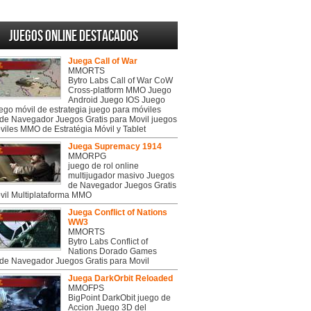
Juegos online destacados
Juega Call of War
MMORTS
Bytro Labs Call of War CoW
Cross-platform MMO Juego
Android Juego IOS Juego
uego móvil de estrategia juego para móviles
de Navegador Juegos Gratis para Movil juegos
viles MMO de Estratégia Móvil y Tablet
Juega Supremacy 1914
MMORPG
juego de rol online
multijugador masivo Juegos
de Navegador Juegos Gratis
vil Multiplataforma MMO
Juega Conflict of Nations
WW3
MMORTS
Bytro Labs Conflict of
Nations Dorado Games
de Navegador Juegos Gratis para Movil
Juega DarkOrbit Reloaded
MMOFPS
BigPoint DarkObit juego de
Accion Juego 3D del