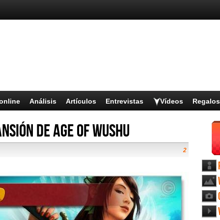
online
Análisis
Artículos
Entrevistas
Vídeos
Regalos
ansión de Age of Wushu
2