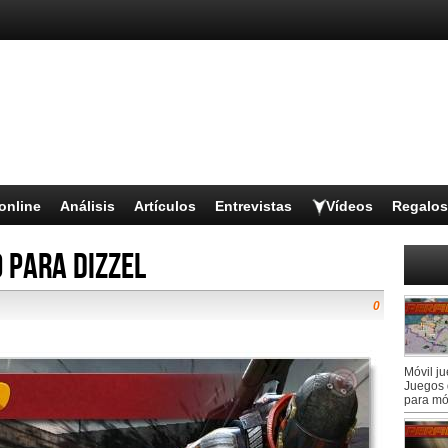
online
Análisis
Artículos
Entrevistas
Vídeos
Regalos
 para Dizzel
0
Móvil j
Juegos 
para mó