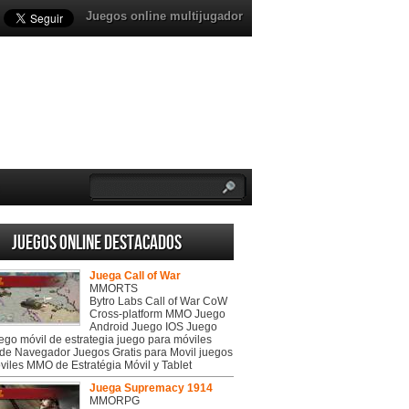
Juegos online multijugador
Juegos online destacados
Juega Call of War
MMORTS
Bytro Labs Call of War CoW
Cross-platform MMO Juego
Android Juego IOS Juego
uego móvil de estrategia juego para móviles
de Navegador Juegos Gratis para Movil juegos
viles MMO de Estratégia Móvil y Tablet
Juega Supremacy 1914
MMORPG