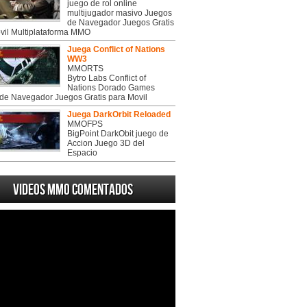
juego de rol online
multijugador masivo Juegos
de Navegador Juegos Gratis
vil Multiplataforma MMO
Juega Conflict of Nations
WW3
MMORTS
Bytro Labs Conflict of
Nations Dorado Games
de Navegador Juegos Gratis para Movil
Juega DarkOrbit Reloaded
MMOFPS
BigPoint DarkObit juego de
Accion Juego 3D del
Espacio
Videos MMO Comentados