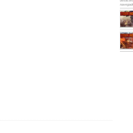
desactiv
navegad