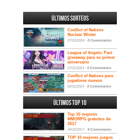
Últimos sorteos
Conflict of Nations
Nuclear Winter
07/02/2024 -
0 Comentarios
League of Angels: Pact
giveaway para su primer
aniversario
27/11/2023 -
0 Comentarios
Conflict of Nations para
jugadores nuevos
02/11/2023 -
0 Comentarios
Últimos Top 10
Top 10 mejores
MMORPG gratuitos de
2017
24/10/2017 -
6 Comentarios
TOP 10 mejores juegos