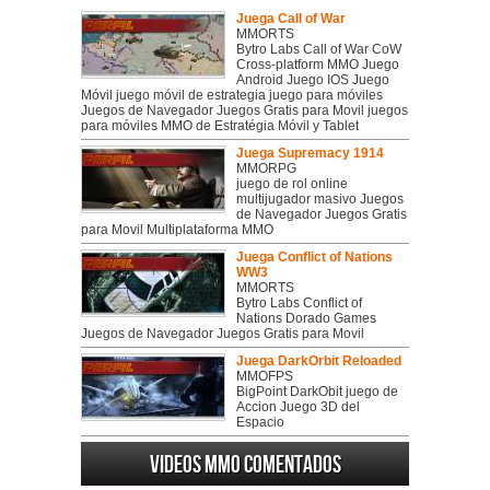
Juega Call of War
MMORTS
Bytro Labs Call of War CoW
Cross-platform MMO Juego
Android Juego IOS Juego
Móvil juego móvil de estrategia juego para móviles
Juegos de Navegador Juegos Gratis para Movil juegos
para móviles MMO de Estratégia Móvil y Tablet
Juega Supremacy 1914
MMORPG
juego de rol online
multijugador masivo Juegos
de Navegador Juegos Gratis
para Movil Multiplataforma MMO
Juega Conflict of Nations
WW3
MMORTS
Bytro Labs Conflict of
Nations Dorado Games
Juegos de Navegador Juegos Gratis para Movil
Juega DarkOrbit Reloaded
MMOFPS
BigPoint DarkObit juego de
Accion Juego 3D del
Espacio
Videos MMO Comentados