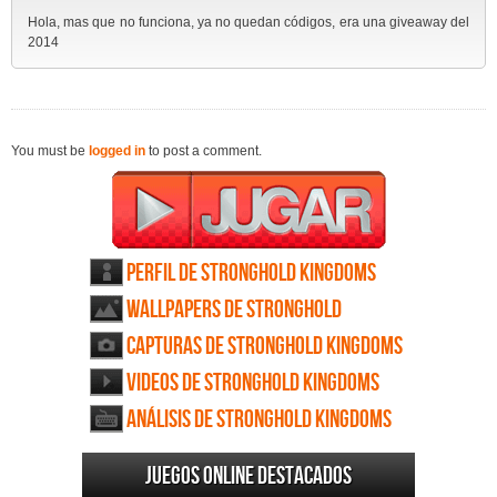
Hola, mas que no funciona, ya no quedan códigos, era una giveaway del
2014
You must be
logged in
to post a comment.
Perfil de Stronghold Kingdoms
Wallpapers de Stronghold
Kingdoms
Capturas de Stronghold Kingdoms
Videos de Stronghold Kingdoms
Análisis de Stronghold Kingdoms
Juegos online destacados