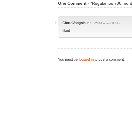
One Comment
- "Regalamos 700 montu
GiottoVongola
11/03/2014 a las 00:01 -
liked
You must be
logged in
to post a comment.