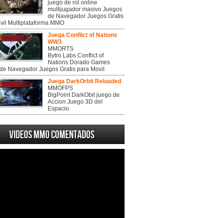
juego de rol online
multijugador masivo Juegos
de Navegador Juegos Gratis
vil Multiplataforma MMO
Juega Conflict of Nations
WW3
MMORTS
Bytro Labs Conflict of
Nations Dorado Games
de Navegador Juegos Gratis para Movil
Juega DarkOrbit Reloaded
MMOFPS
BigPoint DarkObit juego de
Accion Juego 3D del
Espacio
Videos MMO Comentados