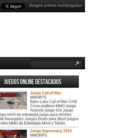
Juegos online multijugador
Juegos online destacados
Juega Call of War
MMORTS
Bytro Labs Call of War CoW
Cross-platform MMO Juego
Android Juego IOS Juego
uego móvil de estrategia juego para móviles
de Navegador Juegos Gratis para Movil juegos
viles MMO de Estratégia Móvil y Tablet
Juega Supremacy 1914
MMORPG