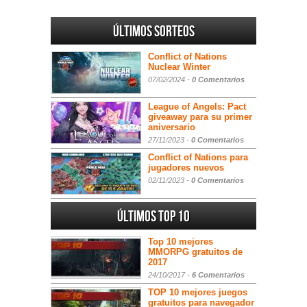
Últimos sorteos
Conflict of Nations
Nuclear Winter
07/02/2024 -
0 Comentarios
League of Angels: Pact
giveaway para su primer
aniversario
27/11/2023 -
0 Comentarios
Conflict of Nations para
jugadores nuevos
02/11/2023 -
0 Comentarios
Últimos Top 10
Top 10 mejores
MMORPG gratuitos de
2017
24/10/2017 -
6 Comentarios
TOP 10 mejores juegos
gratuitos para navegador