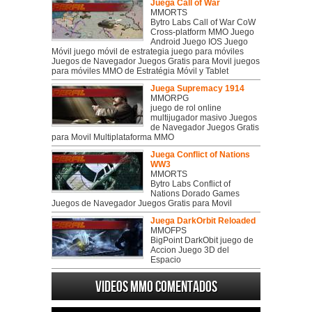
Juega Call of War
MMORTS
Bytro Labs Call of War CoW
Cross-platform MMO Juego
Android Juego IOS Juego
Móvil juego móvil de estrategia juego para móviles
Juegos de Navegador Juegos Gratis para Movil juegos
para móviles MMO de Estratégia Móvil y Tablet
Juega Supremacy 1914
MMORPG
juego de rol online
multijugador masivo Juegos
de Navegador Juegos Gratis
para Movil Multiplataforma MMO
Juega Conflict of Nations
WW3
MMORTS
Bytro Labs Conflict of
Nations Dorado Games
Juegos de Navegador Juegos Gratis para Movil
Juega DarkOrbit Reloaded
MMOFPS
BigPoint DarkObit juego de
Accion Juego 3D del
Espacio
Videos MMO Comentados