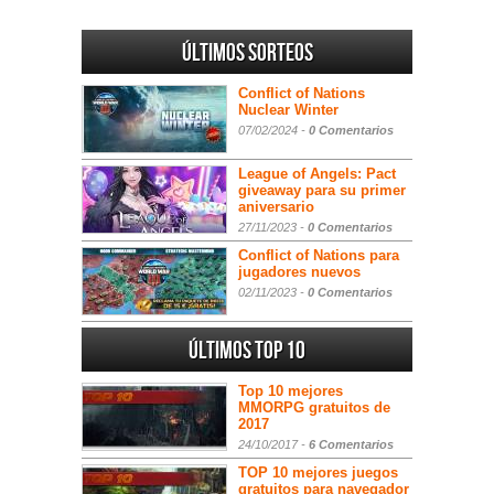
Últimos sorteos
Conflict of Nations
Nuclear Winter
07/02/2024 -
0 Comentarios
League of Angels: Pact
giveaway para su primer
aniversario
27/11/2023 -
0 Comentarios
Conflict of Nations para
jugadores nuevos
02/11/2023 -
0 Comentarios
Últimos Top 10
Top 10 mejores
MMORPG gratuitos de
2017
24/10/2017 -
6 Comentarios
TOP 10 mejores juegos
gratuitos para navegador