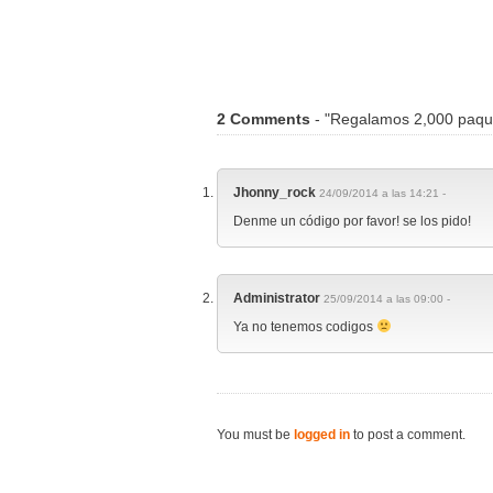
2 Comments
- "Regalamos 2,000 paque
Jhonny_rock
24/09/2014 a las 14:21 -
Denme un código por favor! se los pido!
Administrator
25/09/2014 a las 09:00 -
Ya no tenemos codigos
You must be
logged in
to post a comment.