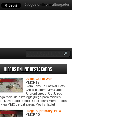
Juegos online multijugador
Juegos online destacados
Juega Call of War
MMORTS
Bytro Labs Call of War CoW
Cross-platform MMO Juego
Android Juego IOS Juego
uego móvil de estrategia juego para móviles
de Navegador Juegos Gratis para Movil juegos
viles MMO de Estratégia Móvil y Tablet
Juega Supremacy 1914
MMORPG