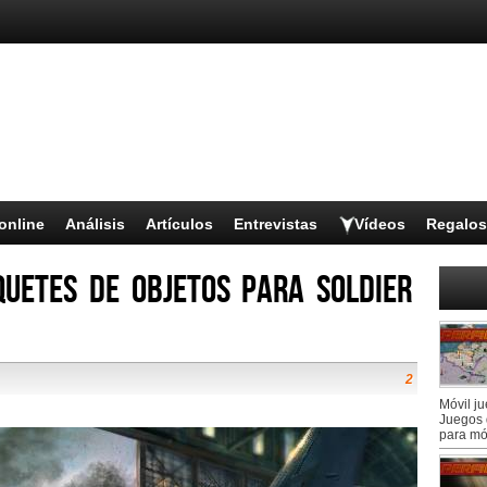
online
Análisis
Artículos
Entrevistas
Vídeos
Regalos
uetes de objetos para Soldier
2
Móvil j
Juegos 
para mó