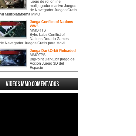
juego de rol online
multijugador masivo Juegos
de Navegador Juegos Gratis
vil Multiplataforma MMO
Juega Conflict of Nations
WW3
MMORTS
Bytro Labs Conflict of
Nations Dorado Games
de Navegador Juegos Gratis para Movil
Juega DarkOrbit Reloaded
MMOFPS
BigPoint DarkObit juego de
Accion Juego 3D del
Espacio
Videos MMO Comentados